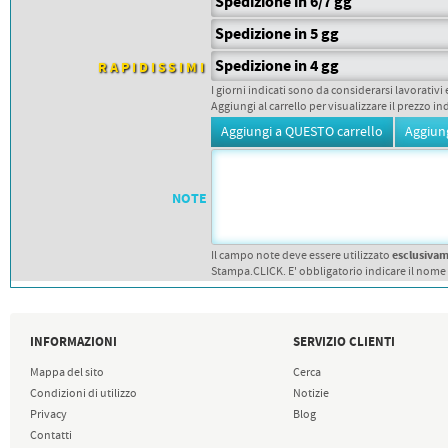
PETTORALI
Spedizione in 6/7 gg
DORSALI TARGHE
Spedizione in 5 gg
PETTORALI NUMERI DA
GARA
Spedizione in 4 gg
RAPIDISSIMI
PETTORALI CON NOME ATLETA
NUMERI DA GARA MTB
I giorni indicati sono da considerarsi lavorativi 
Aggiungi al carrello per visualizzare il prezzo in
NOTE
esclusiva
Il campo note deve essere utilizzato
Stampa.CLICK. E' obbligatorio indicare il nome
INFORMAZIONI
SERVIZIO CLIENTI
Mappa del sito
Cerca
Condizioni di utilizzo
Notizie
Privacy
Blog
Contatti