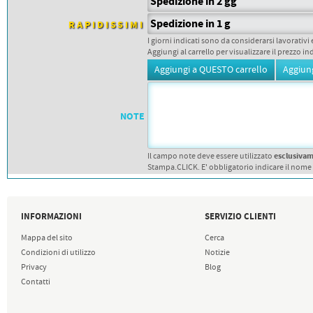
PETTORALI
Spedizione in 2 gg
DORSALI TARGHE
Spedizione in 1 g
RAPIDISSIMI
PETTORALI NUMERI DA
GARA
I giorni indicati sono da considerarsi lavorativi 
PETTORALI CON NOME ATLETA
Aggiungi al carrello per visualizzare il prezzo in
NUMERI DA GARA MTB
NOTE
esclusiva
Il campo note deve essere utilizzato
Stampa.CLICK. E' obbligatorio indicare il nome
INFORMAZIONI
SERVIZIO CLIENTI
Mappa del sito
Cerca
Condizioni di utilizzo
Notizie
Privacy
Blog
Contatti