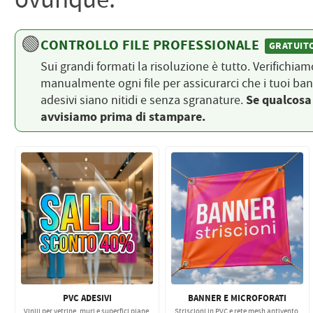
ovunque.
PETTORALI
DORSALI TARGHE
PETTORALI NUMERI DA
GARA
🟢
CONTROLLO FILE PROFESSIONALE
GRATUIT
PETTORALI CON NOME ATLETA
NUMERI DA GARA MTB
Sui grandi formati la risoluzione è tutto. Verifichiam
manualmente ogni file per assicurarci che i tuoi ba
adesivi siano nitidi e senza sgranature.
Se qualcosa 
avvisiamo prima di stampare.
PVC ADESIVI
BANNER E MICROFORATI
Vinili per vetrine, muri e superfici piane.
Striscioni in PVC e rete mesh antivento.