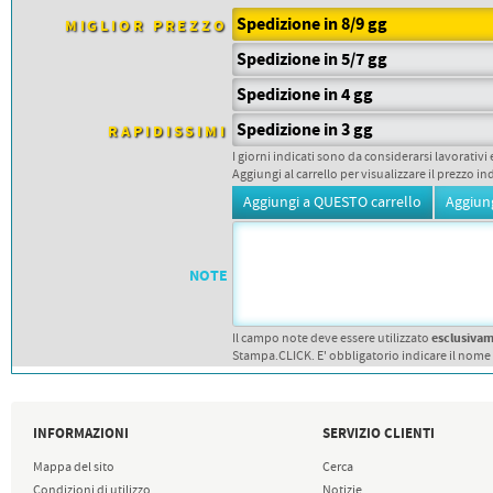
PETTORALI
DORSALI TARGHE
Spedizione in 8/9 gg
MIGLIOR PREZZO
PETTORALI NUMERI DA
Spedizione in 5/7 gg
GARA
PETTORALI CON NOME ATLETA
Spedizione in 4 gg
NUMERI DA GARA MTB
Spedizione in 3 gg
RAPIDISSIMI
I giorni indicati sono da considerarsi lavorativi 
Aggiungi al carrello per visualizzare il prezzo in
NOTE
esclusiva
Il campo note deve essere utilizzato
Stampa.CLICK. E' obbligatorio indicare il nome
INFORMAZIONI
SERVIZIO CLIENTI
Mappa del sito
Cerca
Condizioni di utilizzo
Notizie