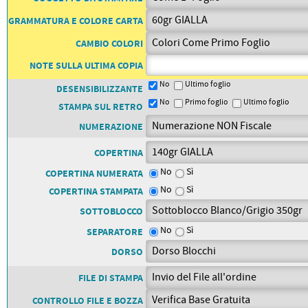
PETTORALI
DORSALI TARGHE
GRAMMATURA E COLORE CARTA
PETTORALI NUMERI DA
GARA
CAMBIO COLORI
PETTORALI CON NOME ATLETA
NUMERI DA GARA MTB
NOTE SULLA ULTIMA COPIA
No
Ultimo foglio
DESENSIBILIZZANTE
No
Primo foglio
Ultimo foglio
STAMPA SUL RETRO
NUMERAZIONE
COPERTINA
No
Sì
COPERTINA NUMERATA
No
Sì
COPERTINA STAMPATA
SOTTOBLOCCO
No
Sì
SEPARATORE
DORSO
FILE DI STAMPA
CONTROLLO FILE E BOZZA