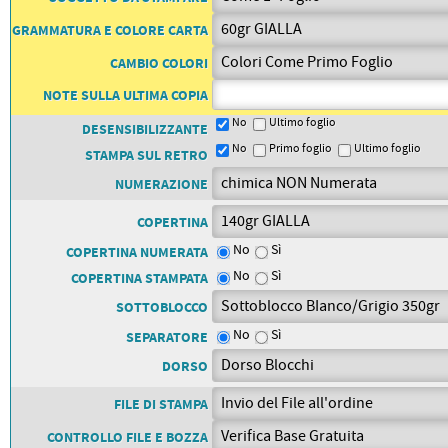
PETTORALI
DORSALI TARGHE
GRAMMATURA E COLORE CARTA
PETTORALI NUMERI DA
GARA
CAMBIO COLORI
PETTORALI CON NOME ATLETA
NUMERI DA GARA MTB
NOTE SULLA ULTIMA COPIA
No
Ultimo foglio
DESENSIBILIZZANTE
No
Primo foglio
Ultimo foglio
STAMPA SUL RETRO
NUMERAZIONE
COPERTINA
No
Sì
COPERTINA NUMERATA
No
Sì
COPERTINA STAMPATA
SOTTOBLOCCO
No
Sì
SEPARATORE
DORSO
FILE DI STAMPA
CONTROLLO FILE E BOZZA