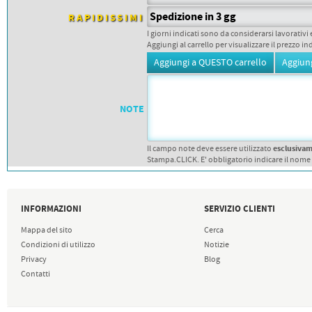
PETTORALI
DORSALI TARGHE
Spedizione in 3 gg
RAPIDISSIMI
PETTORALI NUMERI DA
I giorni indicati sono da considerarsi lavorativi 
GARA
Aggiungi al carrello per visualizzare il prezzo in
PETTORALI CON NOME ATLETA
NUMERI DA GARA MTB
NOTE
esclusiva
Il campo note deve essere utilizzato
Stampa.CLICK. E' obbligatorio indicare il nome
INFORMAZIONI
SERVIZIO CLIENTI
Mappa del sito
Cerca
Condizioni di utilizzo
Notizie
Privacy
Blog
Contatti