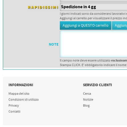
PETTORALI
DORSALI TARGHE
Spedizione in 4 gg
RAPIDISSIMI
PETTORALI NUMERI DA
I giorni indicati sono da considerarsi lavorativi 
GARA
Aggiungi al carrello per visualizzare il prezzo in
PETTORALI CON NOME ATLETA
NUMERI DA GARA MTB
NOTE
esclusiva
Il campo note deve essere utilizzato
Stampa.CLICK. E' obbligatorio indicare il nome
INFORMAZIONI
SERVIZIO CLIENTI
Mappa del sito
Cerca
Condizioni di utilizzo
Notizie
Privacy
Blog
Contatti