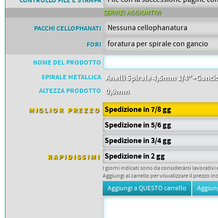
PETTORALI
CONTROLLO FILE E STAMPA
DORSALI TARGHE
SERVIZI AGGIUNTIVI
PETTORALI NUMERI DA
GARA
PACCHI CELLOPHANATI
PETTORALI CON NOME ATLETA
NUMERI DA GARA MTB
FORI
NOME DEL PRODOTTO
SPIRALE METALLICA
Anelli Spirale 4,5mm 1/4"+Ganci
ALTEZZA PRODOTTO
0,9mm
Spedizione in 7/8 gg
MIGLIOR PREZZO
Spedizione in 5/6 gg
Spedizione in 3/4 gg
Spedizione in 2 gg
RAPIDISSIMI
I giorni indicati sono da considerarsi lavorativi 
Aggiungi al carrello per visualizzare il prezzo in