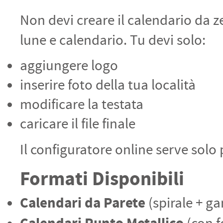
PETTORALI
DORSALI TARGHE
Non devi creare il calendario da z
PETTORALI NUMERI DA
GARA
PETTORALI CON NOME ATLETA
lune e calendario. Tu devi solo:
NUMERI DA GARA MTB
aggiungere logo
inserire foto della tua località
modificare la testata
caricare il file finale
Il configuratore online serve solo 
Formati Disponibili
Calendari da Parete
(spirale + ga