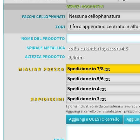
PETTORALI
DORSALI TARGHE
SERVIZI AGGIUNTIVI
PETTORALI NUMERI DA
GARA
PACCHI CELLOPHANATI
PETTORALI CON NOME ATLETA
NUMERI DA GARA MTB
FORI
NOME DEL PRODOTTO
SPIRALE METALLICA
colla calendari spessore 4.5
ALTEZZA PRODOTTO
0,8mm
Spedizione in 7/8 gg
MIGLIOR PREZZO
Spedizione in 5/6 gg
Spedizione in 4 gg
Spedizione in 3 gg
RAPIDISSIMI
I giorni indicati sono da considerarsi lavorativi 
Aggiungi al carrello per visualizzare il prezzo in