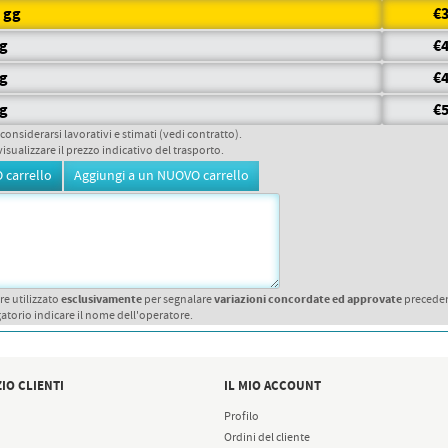
6 gg
€3
gg
€4
gg
€4
gg
€5
 considerarsi lavorativi e stimati (vedi contratto).
visualizzare il prezzo indicativo del trasporto.
esclusivamente
variazioni concordate ed approvate
re utilizzato
per segnalare
precede
atorio indicare il nome dell'operatore.
IO CLIENTI
IL MIO ACCOUNT
Profilo
Ordini del cliente