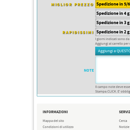
PETTORALI
Spedizione in 5/
MIGLIOR PREZZO
DORSALI TARGHE
PETTORALI NUMERI DA
Spedizione in 4 
GARA
PETTORALI CON NOME ATLETA
Spedizione in 3 
NUMERI DA GARA MTB
Spedizione in 2 
RAPIDISSIMI
I giorni indicati sono da
Aggiungi al carrello per 
NOTE
Il campo note deve esse
Stampa.CLICK. E' obblig
INFORMAZIONI
SERVIZ
Mappa del sito
Cerca
Condizioni di utilizzo
Notizie