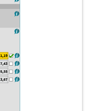
1,19
7,43
5,55
3,67