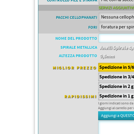
PETTORALI
CONTROLLO FILE E STAMPA
DORSALI TARGHE
SERVIZI AGGIUNTIVI
PETTORALI NUMERI DA
GARA
PACCHI CELLOPHANATI
PETTORALI CON NOME ATLETA
NUMERI DA GARA MTB
FORI
NOME DEL PRODOTTO
SPIRALE METALLICA
Anelli Spirale 
ALTEZZA PRODOTTO
0,8mm
Spedizione in 5/
MIGLIOR PREZZO
Spedizione in 3/
Spedizione in 2 
Spedizione in 1 g
RAPIDISSIMI
I giorni indicati sono da
Aggiungi al carrello per 