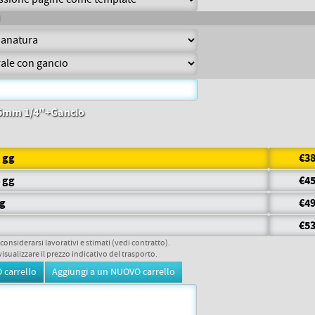
4,5mm 1/4"+Gancio
6 gg
€38
4 gg
€45
gg
€49
€53
 considerarsi lavorativi e stimati (vedi contratto).
visualizzare il prezzo indicativo del trasporto.