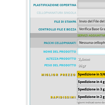
PETTORALI
DORSALI TARGHE
PLASTIFICAZIONE COPERTINA
PETTORALI NUMERI DA
GARA
CELLOPHANATURA SINGOLA
PETTORALI CON NOME ATLETA
NUMERI DA GARA MTB
FILE DI STAMPA
CONTROLLO FILE E BOZZA
SERVIZI AGGIUNTIVI
PACCHI CELLOPHANATI
NOME DEL PRODOTTO
ALTEZZA PRODOTTO
2,6mm
PESO DEL PRODOTTO
99gr
Spedizione in 5/
MIGLIOR PREZZO
Spedizione in 4 
Spedizione in 3 
Spedizione in 2 
RAPIDISSIMI
I giorni indicati sono da