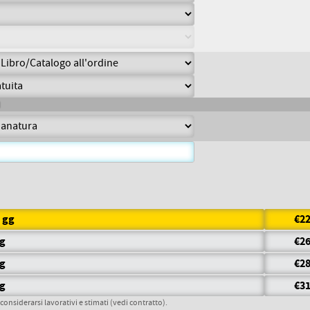
6 gg
€22
gg
€26
gg
€28
gg
€31
 considerarsi lavorativi e stimati (vedi contratto).