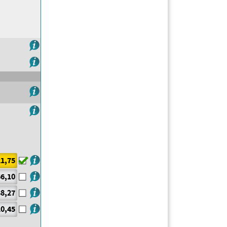
1,75
6,10
8,27
0,45