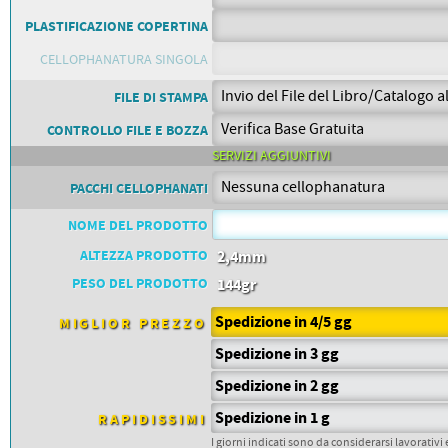
PETTORALI
DORSALI TARGHE
PLASTIFICAZIONE COPERTINA
PETTORALI NUMERI DA
GARA
CELLOPHANATURA SINGOLA
PETTORALI CON NOME ATLETA
NUMERI DA GARA MTB
FILE DI STAMPA
CONTROLLO FILE E BOZZA
SERVIZI AGGIUNTIVI
PACCHI CELLOPHANATI
NOME DEL PRODOTTO
ALTEZZA PRODOTTO
2,4mm
PESO DEL PRODOTTO
144gr
Spedizione in 4/5 gg
MIGLIOR PREZZO
Spedizione in 3 gg
Spedizione in 2 gg
Spedizione in 1 g
RAPIDISSIMI
I giorni indicati sono da considerarsi lavorativi 