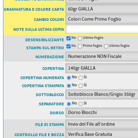
PETTORALI
DORSALI TARGHE
GRAMMATURA E COLORE CARTA
PETTORALI NUMERI DA
GARA
CAMBIO COLORI
PETTORALI CON NOME ATLETA
NUMERI DA GARA MTB
NOTE SULLA ULTIMA COPIA
No
Ultimo foglio
DESENSIBILIZZANTE
No
Primo foglio
Ultimo foglio
STAMPA SUL RETRO
NUMERAZIONE
COPERTINA
No
Sì
COPERTINA NUMERATA
No
Sì
COPERTINA STAMPATA
SOTTOBLOCCO
No
Sì
SEPARATORE
DORSO
FILE DI STAMPA
CONTROLLO FILE E BOZZA