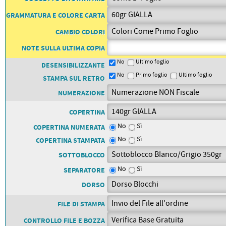
PETTORALI
DORSALI TARGHE
GRAMMATURA E COLORE CARTA
PETTORALI NUMERI DA
GARA
CAMBIO COLORI
PETTORALI CON NOME ATLETA
NUMERI DA GARA MTB
NOTE SULLA ULTIMA COPIA
No
Ultimo foglio
DESENSIBILIZZANTE
No
Primo foglio
Ultimo foglio
STAMPA SUL RETRO
NUMERAZIONE
COPERTINA
No
Sì
COPERTINA NUMERATA
No
Sì
COPERTINA STAMPATA
SOTTOBLOCCO
No
Sì
SEPARATORE
DORSO
FILE DI STAMPA
CONTROLLO FILE E BOZZA