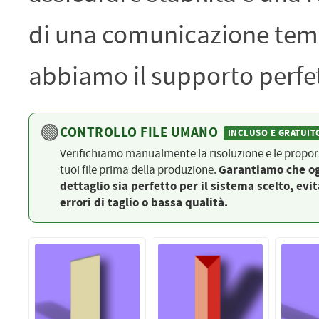
PETTORALI
DORSALI TARGHE
di una comunicazione temp
PETTORALI NUMERI DA
GARA
PETTORALI CON NOME ATLETA
NUMERI DA GARA MTB
abbiamo il supporto perfett
🟢
CONTROLLO FILE UMANO
INCLUSO E GRATUIT
Verifichiamo manualmente la risoluzione e le proporz
tuoi file prima della produzione.
Garantiamo che o
dettaglio sia perfetto per il sistema scelto, evi
errori di taglio o bassa qualità.