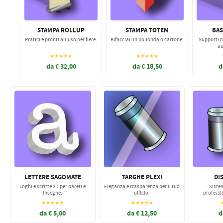
STAMPA ROLLUP
STAMPA TOTEM
BAS
Pratici e pronti all'uso per fiere.
Bifacciali in polionda o cartone.
Supporti p
au
★★★★★
★★★★★
da € 32,00
da € 18,50
d
LETTERE SAGOMATE
TARGHE PLEXI
DI
Loghi e scritte 3D per pareti e
Eleganza e trasparenza per il tuo
Sistem
insegne.
ufficio.
professi
★★★★★
★★★★★
da € 5,00
da € 12,50
d