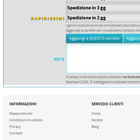
PETTORALI
DORSALI TARGHE
Spedizione in 3 gg
PETTORALI NUMERI DA
GARA
Spedizione in 2 gg
RAPIDISSIMI
PETTORALI CON NOME ATLETA
I giorni indicati sono da considerarsi lavorativi 
NUMERI DA GARA MTB
Aggiungi al carrello per visualizzare il prezzo in
NOTE
esclusiva
Il campo note deve essere utilizzato
Stampa.CLICK. E' obbligatorio indicare il nome
INFORMAZIONI
SERVIZIO CLIENTI
Mappa del sito
Cerca
Condizioni di utilizzo
Notizie
Privacy
Blog
Contatti