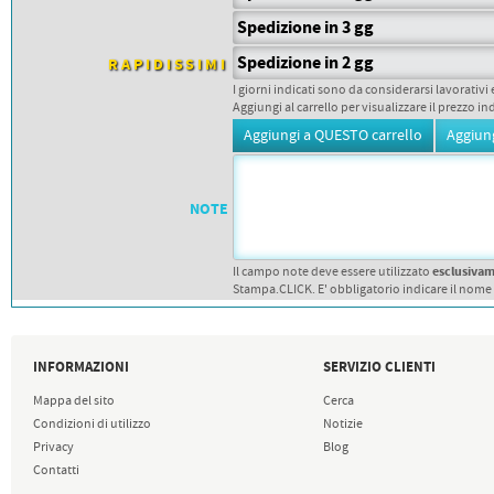
PETTORALI
DORSALI TARGHE
Spedizione in 3 gg
PETTORALI NUMERI DA
GARA
Spedizione in 2 gg
RAPIDISSIMI
PETTORALI CON NOME ATLETA
I giorni indicati sono da considerarsi lavorativi 
NUMERI DA GARA MTB
Aggiungi al carrello per visualizzare il prezzo in
NOTE
esclusiva
Il campo note deve essere utilizzato
Stampa.CLICK. E' obbligatorio indicare il nome
INFORMAZIONI
SERVIZIO CLIENTI
Mappa del sito
Cerca
Condizioni di utilizzo
Notizie
Privacy
Blog
Contatti