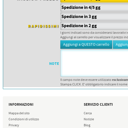
PETTORALI
DORSALI TARGHE
Spedizione in 4/5 gg
PETTORALI NUMERI DA
GARA
Spedizione in 3 gg
PETTORALI CON NOME ATLETA
NUMERI DA GARA MTB
Spedizione in 2 gg
RAPIDISSIMI
I giorni indicati sono da considerarsi lavorativi 
Aggiungi al carrello per visualizzare il prezzo in
NOTE
esclusiva
Il campo note deve essere utilizzato
Stampa.CLICK. E' obbligatorio indicare il nome
INFORMAZIONI
SERVIZIO CLIENTI
Mappa del sito
Cerca
Condizioni di utilizzo
Notizie
Privacy
Blog