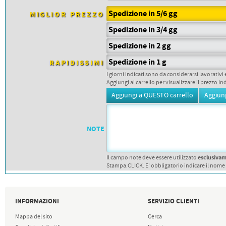
PETTORALI
DORSALI TARGHE
Spedizione in 5/6 gg
MIGLIOR PREZZO
PETTORALI NUMERI DA
GARA
Spedizione in 3/4 gg
PETTORALI CON NOME ATLETA
NUMERI DA GARA MTB
Spedizione in 2 gg
Spedizione in 1 g
RAPIDISSIMI
I giorni indicati sono da considerarsi lavorativi 
Aggiungi al carrello per visualizzare il prezzo in
NOTE
esclusiva
Il campo note deve essere utilizzato
Stampa.CLICK. E' obbligatorio indicare il nome
INFORMAZIONI
SERVIZIO CLIENTI
Mappa del sito
Cerca