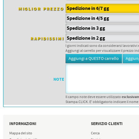
PETTORALI
DORSALI TARGHE
Spedizione in 6/7 gg
MIGLIOR PREZZO
PETTORALI NUMERI DA
GARA
Spedizione in 4/5 gg
PETTORALI CON NOME ATLETA
NUMERI DA GARA MTB
Spedizione in 3 gg
Spedizione in 2 gg
RAPIDISSIMI
I giorni indicati sono da considerarsi lavorativi 
Aggiungi al carrello per visualizzare il prezzo in
NOTE
esclusiva
Il campo note deve essere utilizzato
Stampa.CLICK. E' obbligatorio indicare il nome
INFORMAZIONI
SERVIZIO CLIENTI
Mappa del sito
Cerca