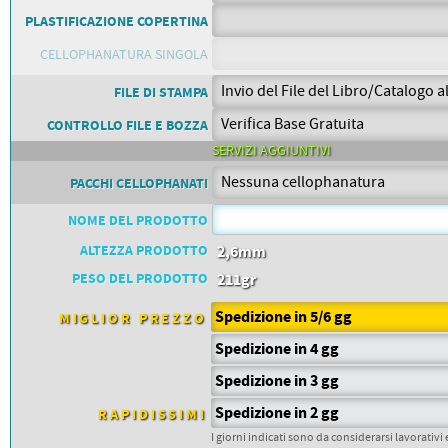
PETTORALI
DORSALI TARGHE
PLASTIFICAZIONE COPERTINA
PETTORALI NUMERI DA
GARA
CELLOPHANATURA SINGOLA
PETTORALI CON NOME ATLETA
NUMERI DA GARA MTB
FILE DI STAMPA
CONTROLLO FILE E BOZZA
SERVIZI AGGIUNTIVI
PACCHI CELLOPHANATI
NOME DEL PRODOTTO
ALTEZZA PRODOTTO
2,6mm
PESO DEL PRODOTTO
211gr
Spedizione in 5/6 gg
MIGLIOR PREZZO
Spedizione in 4 gg
Spedizione in 3 gg
Spedizione in 2 gg
RAPIDISSIMI
I giorni indicati sono da considerarsi lavorativi 