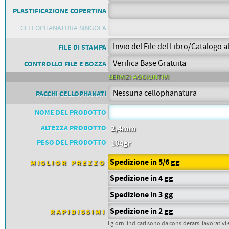
PETTORALI
DORSALI TARGHE
PLASTIFICAZIONE COPERTINA
PETTORALI NUMERI DA
GARA
CELLOPHANATURA SINGOLA
PETTORALI CON NOME ATLETA
NUMERI DA GARA MTB
FILE DI STAMPA
CONTROLLO FILE E BOZZA
SERVIZI AGGIUNTIVI
PACCHI CELLOPHANATI
NOME DEL PRODOTTO
ALTEZZA PRODOTTO
2,4mm
PESO DEL PRODOTTO
104gr
Spedizione in 5/6 gg
MIGLIOR PREZZO
Spedizione in 4 gg
Spedizione in 3 gg
Spedizione in 2 gg
RAPIDISSIMI
I giorni indicati sono da considerarsi lavorativi 