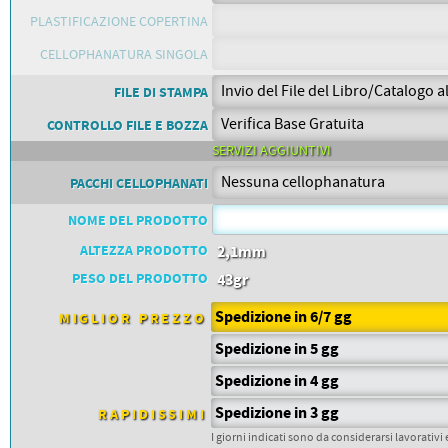
PETTORALI
DORSALI TARGHE
PLASTIFICAZIONE COPERTINA
PETTORALI NUMERI DA
GARA
CELLOPHANATURA SINGOLA
PETTORALI CON NOME ATLETA
NUMERI DA GARA MTB
FILE DI STAMPA
CONTROLLO FILE E BOZZA
SERVIZI AGGIUNTIVI
PACCHI CELLOPHANATI
NOME DEL PRODOTTO
ALTEZZA PRODOTTO
2,1mm
PESO DEL PRODOTTO
43gr
Spedizione in 6/7 gg
MIGLIOR PREZZO
Spedizione in 5 gg
Spedizione in 4 gg
Spedizione in 3 gg
RAPIDISSIMI
I giorni indicati sono da considerarsi lavorativi 