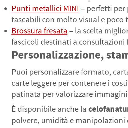
PETTORALI
DORSALI TARGHE
Punti metallici MINI
– perfetti per
PETTORALI NUMERI DA
GARA
tascabili con molto visual e poco 
PETTORALI CON NOME ATLETA
NUMERI DA GARA MTB
Brossura fresata
– la scelta migli
fascicoli destinati a consultazioni 
Personalizzazione, stam
Puoi personalizzare formato, carta
carte leggere per contenere i costi
patinata per valorizzare immagini,
celofanatu
È disponibile anche la
polvere, umidità e manipolazioni d