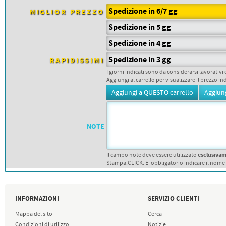
PETTORALI
DORSALI TARGHE
Spedizione in 6/7 gg
MIGLIOR PREZZO
PETTORALI NUMERI DA
Spedizione in 5 gg
GARA
PETTORALI CON NOME ATLETA
Spedizione in 4 gg
NUMERI DA GARA MTB
Spedizione in 3 gg
RAPIDISSIMI
I giorni indicati sono da considerarsi lavorativi 
Aggiungi al carrello per visualizzare il prezzo in
NOTE
esclusiva
Il campo note deve essere utilizzato
Stampa.CLICK. E' obbligatorio indicare il nome
INFORMAZIONI
SERVIZIO CLIENTI
Mappa del sito
Cerca
Condizioni di utilizzo
Notizie