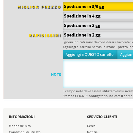
PETTORALI
DORSALI TARGHE
Spedizione in 5/6 gg
MIGLIOR PREZZO
PETTORALI NUMERI DA
Spedizione in 4 gg
GARA
PETTORALI CON NOME ATLETA
Spedizione in 3 gg
NUMERI DA GARA MTB
Spedizione in 2 gg
RAPIDISSIMI
I giorni indicati sono da considerarsi lavorativi 
Aggiungi al carrello per visualizzare il prezzo in
NOTE
esclusiva
Il campo note deve essere utilizzato
Stampa.CLICK. E' obbligatorio indicare il nome
INFORMAZIONI
SERVIZIO CLIENTI
Mappa del sito
Cerca
Condizioni di utilizzo
Notizie