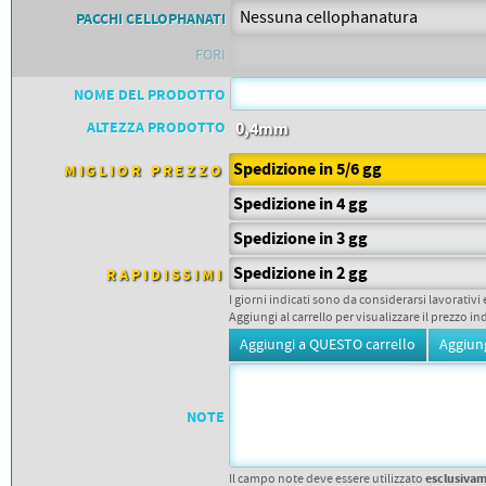
PETTORALI
PACCHI CELLOPHANATI
DORSALI TARGHE
PETTORALI NUMERI DA
FORI
GARA
PETTORALI CON NOME ATLETA
NUMERI DA GARA MTB
NOME DEL PRODOTTO
ALTEZZA PRODOTTO
0,4mm
Spedizione in 5/6 gg
MIGLIOR PREZZO
Spedizione in 4 gg
Spedizione in 3 gg
Spedizione in 2 gg
RAPIDISSIMI
I giorni indicati sono da considerarsi lavorativi 
Aggiungi al carrello per visualizzare il prezzo in
NOTE
esclusiva
Il campo note deve essere utilizzato