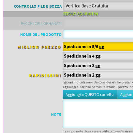
PETTORALI
DORSALI TARGHE
CONTROLLO FILE E BOZZA
PETTORALI NUMERI DA
SERVIZI AGGIUNTIVI
GARA
PETTORALI CON NOME ATLETA
PACCHI CELLOPHANATI
NUMERI DA GARA MTB
NOME DEL PRODOTTO
Spedizione in 5/6 gg
MIGLIOR PREZZO
Spedizione in 4 gg
Spedizione in 3 gg
Spedizione in 2 gg
RAPIDISSIMI
I giorni indicati sono da considerarsi lavorativi 
Aggiungi al carrello per visualizzare il prezzo in
NOTE
esclusiva
Il campo note deve essere utilizzato