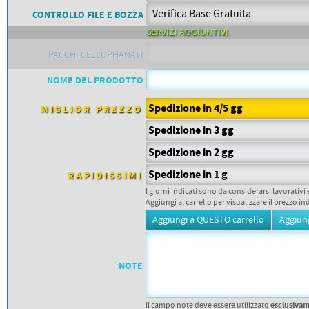
PETTORALI
DORSALI TARGHE
CONTROLLO FILE E BOZZA
PETTORALI NUMERI DA
SERVIZI AGGIUNTIVI
GARA
PETTORALI CON NOME ATLETA
PACCHI CELLOPHANATI
NUMERI DA GARA MTB
NOME DEL PRODOTTO
Spedizione in 4/5 gg
MIGLIOR PREZZO
Spedizione in 3 gg
Spedizione in 2 gg
Spedizione in 1 g
RAPIDISSIMI
I giorni indicati sono da considerarsi lavorativi 
Aggiungi al carrello per visualizzare il prezzo in
NOTE
esclusiva
Il campo note deve essere utilizzato