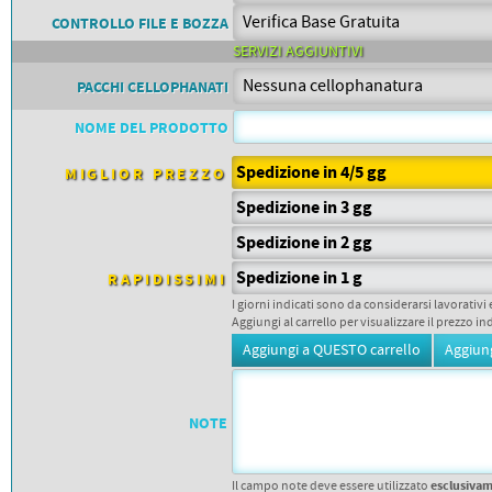
PETTORALI
DORSALI TARGHE
CONTROLLO FILE E BOZZA
PETTORALI NUMERI DA
SERVIZI AGGIUNTIVI
GARA
PETTORALI CON NOME ATLETA
PACCHI CELLOPHANATI
NUMERI DA GARA MTB
NOME DEL PRODOTTO
Spedizione in 4/5 gg
MIGLIOR PREZZO
Spedizione in 3 gg
Spedizione in 2 gg
Spedizione in 1 g
RAPIDISSIMI
I giorni indicati sono da considerarsi lavorativi 
Aggiungi al carrello per visualizzare il prezzo in
NOTE
esclusiva
Il campo note deve essere utilizzato