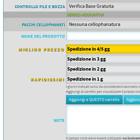
PETTORALI
DORSALI TARGHE
CONTROLLO FILE E BOZZA
PETTORALI NUMERI DA
SERVIZI AGGIUNTIVI
GARA
PETTORALI CON NOME ATLETA
PACCHI CELLOPHANATI
NUMERI DA GARA MTB
NOME DEL PRODOTTO
Spedizione in 4/5 gg
MIGLIOR PREZZO
Spedizione in 3 gg
Spedizione in 2 gg
Spedizione in 1 g
RAPIDISSIMI
I giorni indicati sono da considerarsi lavorativi 
Aggiungi al carrello per visualizzare il prezzo in
NOTE
esclusiva
Il campo note deve essere utilizzato