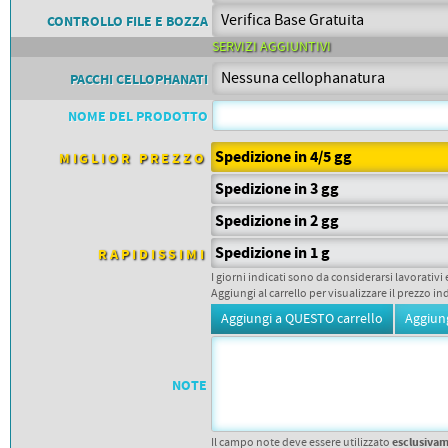
PETTORALI
DORSALI TARGHE
CONTROLLO FILE E BOZZA
PETTORALI NUMERI DA
SERVIZI AGGIUNTIVI
GARA
PETTORALI CON NOME ATLETA
PACCHI CELLOPHANATI
NUMERI DA GARA MTB
NOME DEL PRODOTTO
Spedizione in 4/5 gg
MIGLIOR PREZZO
Spedizione in 3 gg
Spedizione in 2 gg
Spedizione in 1 g
RAPIDISSIMI
I giorni indicati sono da considerarsi lavorativi 
Aggiungi al carrello per visualizzare il prezzo in
NOTE
esclusiva
Il campo note deve essere utilizzato