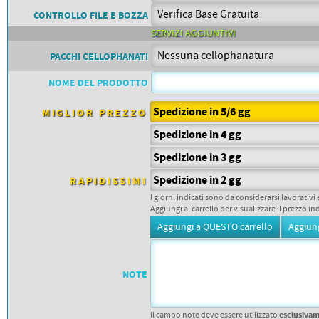
PETTORALI
DORSALI TARGHE
CONTROLLO FILE E BOZZA
PETTORALI NUMERI DA
SERVIZI AGGIUNTIVI
GARA
PETTORALI CON NOME ATLETA
PACCHI CELLOPHANATI
NUMERI DA GARA MTB
NOME DEL PRODOTTO
Spedizione in 5/6 gg
MIGLIOR PREZZO
Spedizione in 4 gg
Spedizione in 3 gg
Spedizione in 2 gg
RAPIDISSIMI
I giorni indicati sono da considerarsi lavorativi 
Aggiungi al carrello per visualizzare il prezzo in
NOTE
esclusiva
Il campo note deve essere utilizzato