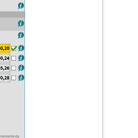
0,20
0,24
5,26
0,28
ntemente da