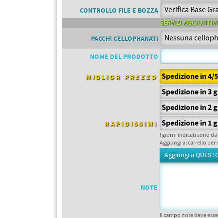
PETTORALI
DORSALI TARGHE
CONTROLLO FILE E BOZZA
PETTORALI NUMERI DA
SERVIZI AGGIUNTIVI
GARA
PETTORALI CON NOME ATLETA
PACCHI CELLOPHANATI
NUMERI DA GARA MTB
NOME DEL PRODOTTO
Spedizione in 4/
MIGLIOR PREZZO
Spedizione in 3 
Spedizione in 2 
Spedizione in 1 g
RAPIDISSIMI
I giorni indicati sono da
Aggiungi al carrello per 
NOTE
Il campo note deve esse