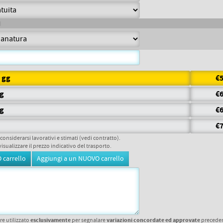
5 gg
€5
gg
€6
gg
€6
€7
 considerarsi lavorativi e stimati (vedi contratto).
visualizzare il prezzo indicativo del trasporto.
esclusivamente
variazioni concordate ed approvate
re utilizzato
per segnalare
precede