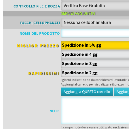
PETTORALI
DORSALI TARGHE
CONTROLLO FILE E BOZZA
PETTORALI NUMERI DA
SERVIZI AGGIUNTIVI
GARA
PETTORALI CON NOME ATLETA
PACCHI CELLOPHANATI
NUMERI DA GARA MTB
NOME DEL PRODOTTO
Spedizione in 5/6 gg
MIGLIOR PREZZO
Spedizione in 4 gg
Spedizione in 3 gg
Spedizione in 2 gg
RAPIDISSIMI
I giorni indicati sono da considerarsi lavorativi 
Aggiungi al carrello per visualizzare il prezzo in
NOTE
esclusiva
Il campo note deve essere utilizzato