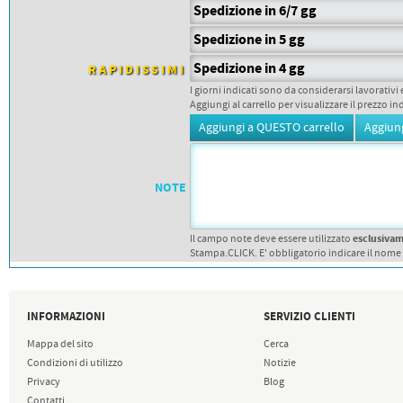
PETTORALI
Spedizione in 6/7 gg
DORSALI TARGHE
PETTORALI NUMERI DA
Spedizione in 5 gg
GARA
PETTORALI CON NOME ATLETA
Spedizione in 4 gg
RAPIDISSIMI
NUMERI DA GARA MTB
I giorni indicati sono da considerarsi lavorativi 
Aggiungi al carrello per visualizzare il prezzo in
NOTE
esclusiva
Il campo note deve essere utilizzato
Stampa.CLICK. E' obbligatorio indicare il nome
INFORMAZIONI
SERVIZIO CLIENTI
Mappa del sito
Cerca
Condizioni di utilizzo
Notizie
Privacy
Blog
Contatti