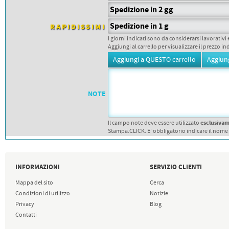
PETTORALI
Spedizione in 2 gg
DORSALI TARGHE
PETTORALI NUMERI DA
Spedizione in 1 g
RAPIDISSIMI
GARA
PETTORALI CON NOME ATLETA
I giorni indicati sono da considerarsi lavorativi 
NUMERI DA GARA MTB
Aggiungi al carrello per visualizzare il prezzo in
NOTE
esclusiva
Il campo note deve essere utilizzato
Stampa.CLICK. E' obbligatorio indicare il nome
INFORMAZIONI
SERVIZIO CLIENTI
Mappa del sito
Cerca
Condizioni di utilizzo
Notizie
Privacy
Blog
Contatti