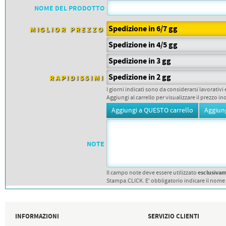
PETTORALI
NOME DEL PRODOTTO
DORSALI TARGHE
PETTORALI NUMERI DA
GARA
Spedizione in 6/7 gg
MIGLIOR PREZZO
PETTORALI CON NOME ATLETA
NUMERI DA GARA MTB
Spedizione in 4/5 gg
Spedizione in 3 gg
Spedizione in 2 gg
RAPIDISSIMI
I giorni indicati sono da considerarsi lavorativi 
Aggiungi al carrello per visualizzare il prezzo in
NOTE
esclusiva
Il campo note deve essere utilizzato
Stampa.CLICK. E' obbligatorio indicare il nome
INFORMAZIONI
SERVIZIO CLIENTI