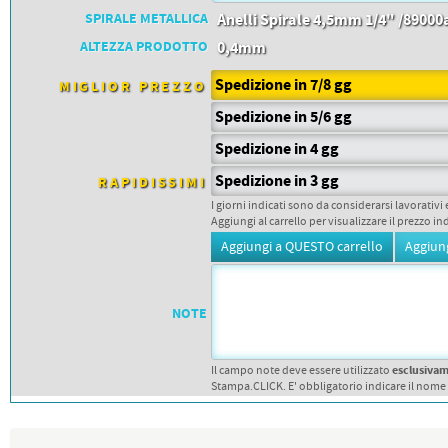
SPIRALE METALLICA
Anelli Spirale 4,5mm 1/4" /89000
ALTEZZA PRODOTTO
0,4mm
Spedizione in 7/8 gg
MIGLIOR PREZZO
Spedizione in 5/6 gg
Spedizione in 4 gg
Spedizione in 3 gg
RAPIDISSIMI
I giorni indicati sono da considerarsi lavorativi 
Aggiungi al carrello per visualizzare il prezzo in
NOTE
esclusiva
Il campo note deve essere utilizzato
Stampa.CLICK. E' obbligatorio indicare il nome