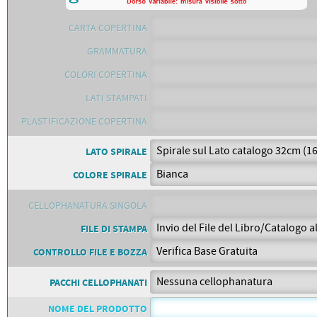
PETTORALI
DORSALI TARGHE
PETTORALI NUMERI DA
CARTA COPERTINA
GARA
PETTORALI CON NOME ATLETA
GRAMMATURA
NUMERI DA GARA MTB
COLORI COPERTINA
LATI STAMPATI
PLASTIFICAZIONE COPERTINA
LATO SPIRALE
COLORE SPIRALE
CELLOPHANATURA SINGOLA
FILE DI STAMPA
CONTROLLO FILE E BOZZA
PACCHI CELLOPHANATI
NOME DEL PRODOTTO