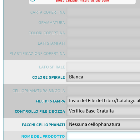
PETTORALI
DORSALI TARGHE
PETTORALI NUMERI DA
CARTA COPERTINA
GARA
PETTORALI CON NOME ATLETA
GRAMMATURA
NUMERI DA GARA MTB
COLORI COPERTINA
LATI STAMPATI
PLASTIFICAZIONE COPERTINA
LATO SPIRALE
COLORE SPIRALE
CELLOPHANATURA SINGOLA
FILE DI STAMPA
CONTROLLO FILE E BOZZA
PACCHI CELLOPHANATI
NOME DEL PRODOTTO