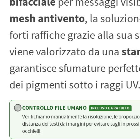
bifacciale
per messaggi visibi
PETTORALI
DORSALI TARGHE
PETTORALI NUMERI DA
mesh antivento
, la soluzio
GARA
PETTORALI CON NOME ATLETA
NUMERI DA GARA MTB
forti raffiche grazie alla sua
viene valorizzato da una
sta
garantisce sfumature perfette
dei pigmenti sotto i raggi UV
🟢
CONTROLLO FILE UMANO
INCLUSO E GRATUITO
Verifichiamo manualmente la risoluzione, le proporzion
distanza dei testi dai margini per evitare tagli in pross
occhielli.