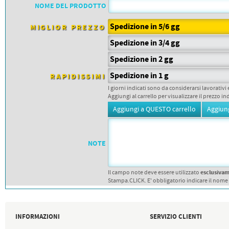
PETTORALI
NOME DEL PRODOTTO
DORSALI TARGHE
PETTORALI NUMERI DA
Spedizione in 5/6 gg
GARA
MIGLIOR PREZZO
PETTORALI CON NOME ATLETA
Spedizione in 3/4 gg
NUMERI DA GARA MTB
Spedizione in 2 gg
Spedizione in 1 g
RAPIDISSIMI
I giorni indicati sono da considerarsi lavorativi 
Aggiungi al carrello per visualizzare il prezzo in
NOTE
esclusiva
Il campo note deve essere utilizzato
Stampa.CLICK. E' obbligatorio indicare il nome
INFORMAZIONI
SERVIZIO CLIENTI