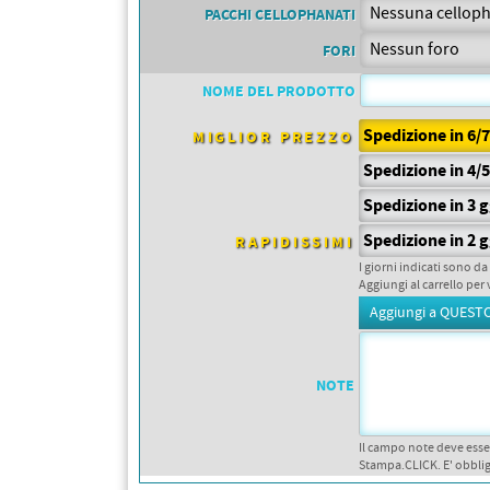
PETTORALI
PACCHI CELLOPHANATI
DORSALI TARGHE
PETTORALI NUMERI DA
FORI
GARA
PETTORALI CON NOME ATLETA
NOME DEL PRODOTTO
NUMERI DA GARA MTB
Spedizione in 6/
MIGLIOR PREZZO
Spedizione in 4/
Spedizione in 3 
Spedizione in 2 
RAPIDISSIMI
I giorni indicati sono da
Aggiungi al carrello per 
NOTE
Il campo note deve esse
Stampa.CLICK. E' obblig