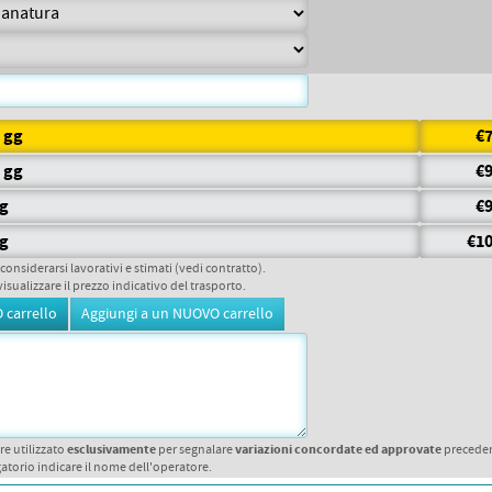
7 gg
€7
5 gg
€9
gg
€9
gg
€10
 considerarsi lavorativi e stimati (vedi contratto).
visualizzare il prezzo indicativo del trasporto.
esclusivamente
variazioni concordate ed approvate
re utilizzato
per segnalare
precede
atorio indicare il nome dell'operatore.