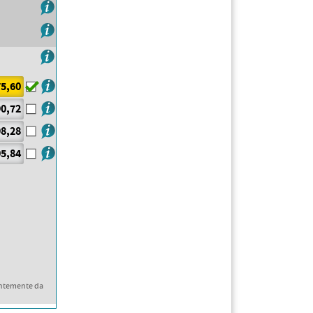
5,60
0,72
8,28
5,84
ntemente da