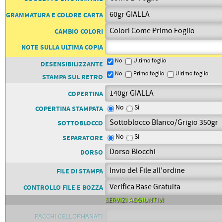
PETTORALI
DORSALI TARGHE
GRAMMATURA E COLORE CARTA
PETTORALI NUMERI DA
GARA
CAMBIO COLORI
PETTORALI CON NOME ATLETA
NUMERI DA GARA MTB
NOTE SULLA ULTIMA COPIA
No
Ultimo foglio
DESENSIBILIZZANTE
No
Primo foglio
Ultimo foglio
STAMPA SUL RETRO
COPERTINA
No
Sì
COPERTINA STAMPATA
SOTTOBLOCCO
No
Sì
SEPARATORE
DORSO
FILE DI STAMPA
CONTROLLO FILE E BOZZA
SERVIZI AGGIUNTIVI
PACCHI CELLOPHANATI