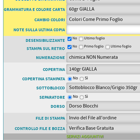
PETTORALI
DORSALI TARGHE
GRAMMATURA E COLORE CARTA
PETTORALI NUMERI DA
GARA
CAMBIO COLORI
PETTORALI CON NOME ATLETA
NUMERI DA GARA MTB
NOTE SULLA ULTIMA COPIA
No
Ultimo foglio
DESENSIBILIZZANTE
No
Primo foglio
Ultimo foglio
STAMPA SUL RETRO
NUMERAZIONE
COPERTINA
No
Sì
COPERTINA STAMPATA
SOTTOBLOCCO
No
Sì
SEPARATORE
DORSO
FILE DI STAMPA
CONTROLLO FILE E BOZZA
SERVIZI AGGIUNTIVI