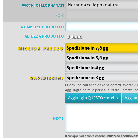
PETTORALI
PACCHI CELLOPHANATI
DORSALI TARGHE
PETTORALI NUMERI DA
FORI
GARA
PETTORALI CON NOME ATLETA
NUMERI DA GARA MTB
NOME DEL PRODOTTO
ALTEZZA PRODOTTO
0,4mm
Spedizione in 7/8 gg
MIGLIOR PREZZO
Spedizione in 5/6 gg
Spedizione in 4 gg
Spedizione in 3 gg
RAPIDISSIMI
I giorni indicati sono da considerarsi lavorativi 
Aggiungi al carrello per visualizzare il prezzo in
NOTE
esclusiva
Il campo note deve essere utilizzato