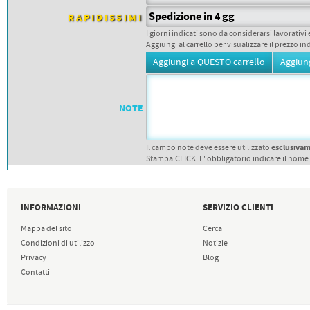
PETTORALI
DORSALI TARGHE
Spedizione in 4 gg
RAPIDISSIMI
PETTORALI NUMERI DA
I giorni indicati sono da considerarsi lavorativi 
GARA
Aggiungi al carrello per visualizzare il prezzo in
PETTORALI CON NOME ATLETA
NUMERI DA GARA MTB
NOTE
esclusiva
Il campo note deve essere utilizzato
Stampa.CLICK. E' obbligatorio indicare il nome
INFORMAZIONI
SERVIZIO CLIENTI
Mappa del sito
Cerca
Condizioni di utilizzo
Notizie
Privacy
Blog
Contatti